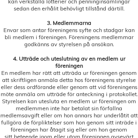
kan verkställa lotterier och penninginsamlingar
sedan den erhålit behövligt tillstånd därtill.
3. Medlemmarna
Envar som antar föreningens syfte och stadgar kan
bli medlem i föreningen. Föreningens medlemmar
godkänns av styrelsen på ansökan.
4. Utträde och uteslutning av en medlem ur
föreningen
En medlem har rätt att utträda ur föreningen genom
att skriftligen anmäla detta hos föreningens styrelse
eller dess ordförande eller genom att vid föreningens
möte anmäla om utträde för anteckning i protokollet.
Styrelsen kan utesluta en medlem ur föreningen om
medlemmen inte har betalat sin förfallna
medlemsavgift eller om hon annars har underlåtit att
fullgöra de förpliktelser som hon genom sitt inträde i
föreningen har åtagit sig eller om hon genom
sitt beteende inom eller utom föreningen avsevärt