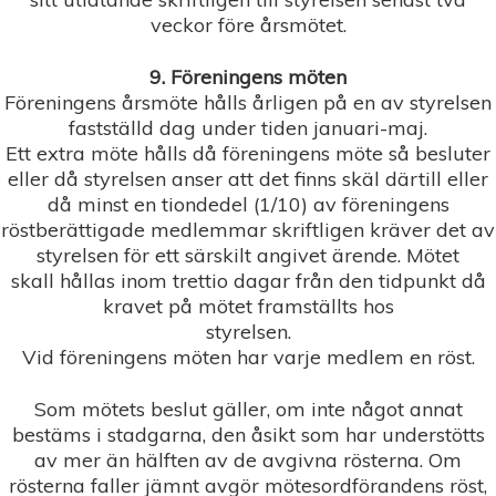
veckor före årsmötet.
9. Föreningens möten
Föreningens årsmöte hålls årligen på en av styrelsen
fastställd dag under tiden januari-maj.
Ett extra möte hålls då föreningens möte så besluter
eller då styrelsen anser att det finns skäl därtill eller
då minst en tiondedel (1/10) av föreningens
röstberättigade medlemmar skriftligen kräver det av
styrelsen för ett särskilt angivet ärende. Mötet
skall hållas inom trettio dagar från den tidpunkt då
kravet på mötet framställts hos
styrelsen.
Vid föreningens möten har varje medlem en röst.
Som mötets beslut gäller, om inte något annat
bestäms i
stadgarna, den åsikt som har understötts
av mer än hälften av de avgivna rösterna. Om
rösterna faller jämnt avgör mötesordförandens röst,