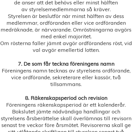
de anser att det behövs eller minst hälften
av styrelsemedlemmarna så kräver.
Styrelsen är beslutför när minst hälften av dess
medlemmar, ordföranden eller vice ordföranden
medräknade, är närvarande. Omröstningarna avgörs
med enkel majoritet.
Om rösterna faller jämnt avgör ordförandens röst, vid
val avgör emellertid lotten.
7. De som får teckna föreningens namn
Föreningens namn tecknas av styrelsens ordförande,
vice ordförande, sekreterare eller kassör, två
tillsammans.
8. Räkenskapsperiod och revision
Föreningens räkenskapsperiod är ett kalenderår.
Bokslutet jämte nödvändiga handlingar och
styrelsens årsberättelse skall överlämnas till revisorn
senast tre veckor före årsmötet. Revisorerna skall ge
sitt utlåtande skriftligen till styrelsen senast två