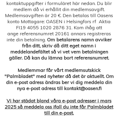
kontaktuppgifter i formuläret här nedan. Du blir
medlem då vi erhållit din medlemsavgift.
Medlemsavgiften är 20 €. Den betalas till Oasens
konto Mottagare: OASEN i Helsingfors rf Aktia
FI19 4055 1020 2876 31. Kom ihåg att
ange referensnumret 20161 annars registreras
inte din betalning.
Om betalarens namn avviker
från ditt, skriv då ditt eget namn i
meddelandefältet så vi vet vem betalningen
gäller. Då kan du lämna bort referensnumret.
Medlemmar får vårt medlemsutskick
"Palmbladet" med nyheter då det är aktuellt. Om
din e-post adress ändras ber vi dig meddela din
nya e-post adress till kontakt@oasen.fi
Vi har städat bland våra e-post adresser i mars
2025 så meddela oss ifall du inte får Palmbladet
till din e-post.